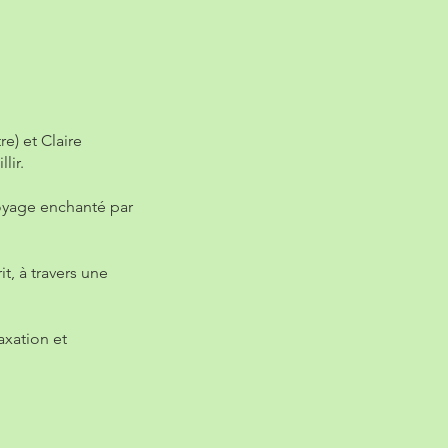
e) et Claire
lir.
voyage enchanté par
t, à travers une
axation et