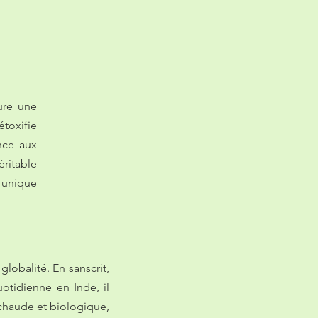
ure une
étoxifie
ance aux
éritable
 unique
globalité. En sanscrit,
uotidienne en Inde, il
* chaude et biologique,