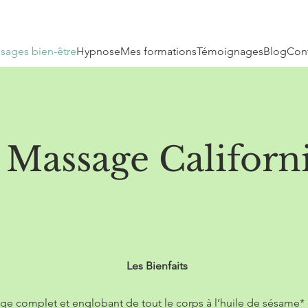
sages bien-être
Hypnose
Mes formations
Témoignages
Blog
Cont
 Massage Californ
Les Bienfaits
ge complet et englobant de tout le corps à l’huile de sésame*