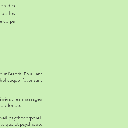
ion des
 par les
le corps
…
r l'esprit. En alliant
listique favorisant
général, les massages
é profonde.
veil psychocorporel.
ysique et psychique.