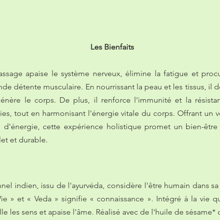
Les Bienfaits
ssage apaise le système nerveux, élimine la fatigue et proc
de détente musculaire. En nourrissant la peau et les tissus, il d
génère le corps. De plus, il renforce l'immunité et la résist
es, tout en harmonisant l'énergie vitale du corps. Offrant un v
n d'énergie, cette expérience holistique promet un bien-être
et et durable.
nel indien, issu de l'ayurvéda, considère l'être humain dans sa 
Vie » et « Veda » signifie « connaissance ». Intégré à la vie q
ille les sens et apaise l'âme. Réalisé avec de l'huile de sésame