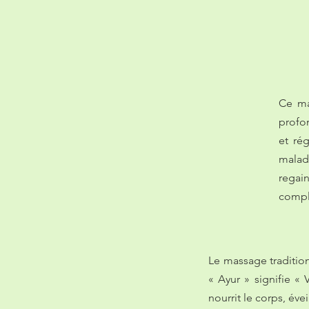
Ce ma
profon
et ré
maladi
regai
compl
Le massage tradition
« Ayur » signifie « 
nourrit le corps, éve