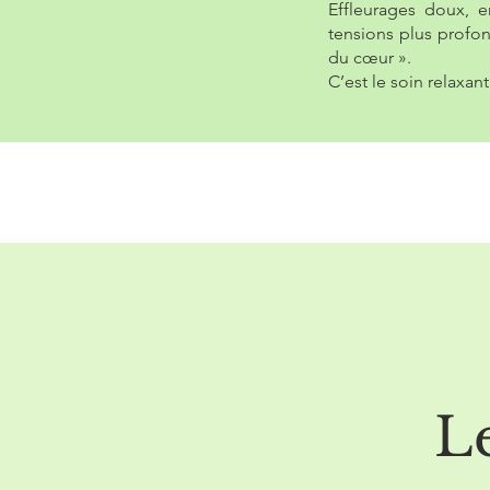
Effleurages doux, e
tensions plus profo
du cœur ».
C’est le soin relaxan
L