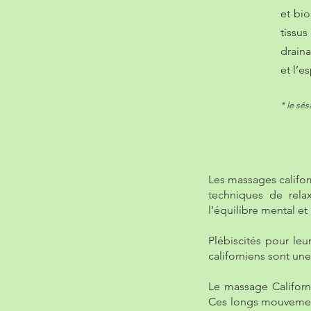
et bi
tissus
draina
et l’
* le sé
Les massages californ
techniques de relax
l'équilibre mental et
Plébiscités pour leu
californiens sont une
Le massage Californ
Ces longs mouvement